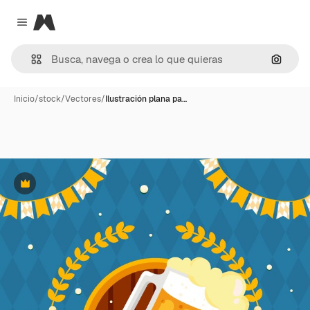
Magnific
Close menu
Buscar
Inicio
/
stock
/
Vectores
/
Ilustración plana pa…
Premium