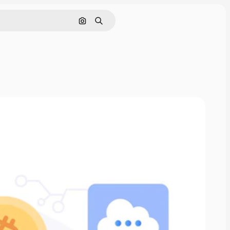
Buscar por imagen
Buscar