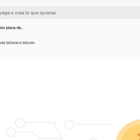
ción plana de…
da billetera bitcoin