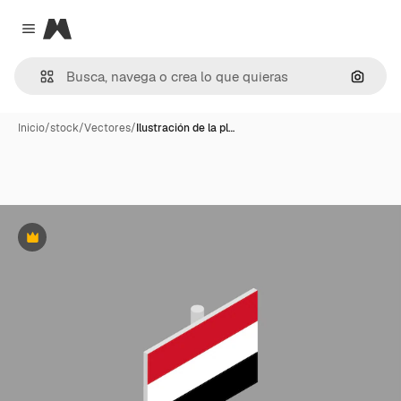
Magnific
Close menu
Buscar
Inicio
/
stock
/
Vectores
/
Ilustración de la pl…
Premium