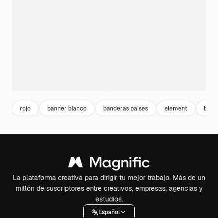
rojo
banner blanco
banderas paises
element
band
La plataforma creativa para dirigir tu mejor trabajo. Más de un
millón de suscriptores entre creativos, empresas, agencias y
estudios.
Español