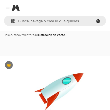
Magnific
Close menu
Buscar
Inicio
/
stock
/
Vectores
/
Ilustración de vecto…
Premium