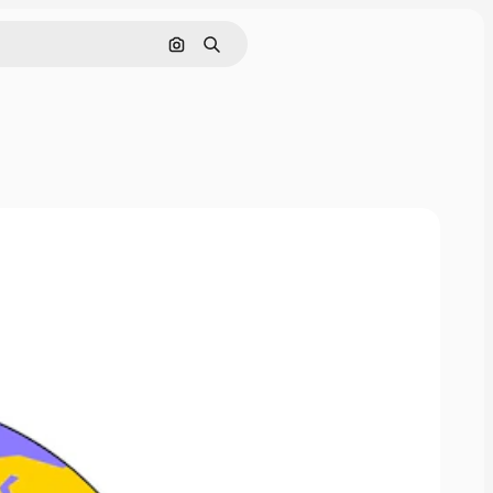
Buscar por imagen
Buscar