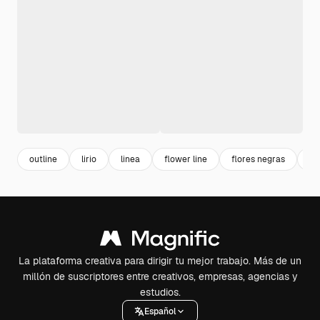
outline
lirio
linea
flower line
flores negras
di
La plataforma creativa para dirigir tu mejor trabajo. Más de un
millón de suscriptores entre creativos, empresas, agencias y
estudios.
Español