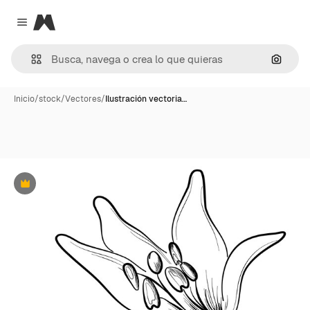
Magnific
Close menu
Buscar
Inicio
/
stock
/
Vectores
/
Ilustración vectoria…
Premium