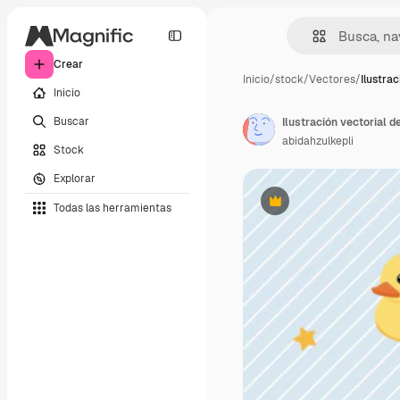
Crear
Inicio
/
stock
/
Vectores
/
Ilustra
Inicio
Buscar
abidahzulkepli
Stock
Explorar
Todas las herramientas
Premium