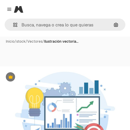
Magnific
Close menu
Buscar
Inicio
/
stock
/
Vectores
/
Ilustración vectoria…
Premium