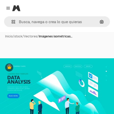
Magnific
Close menu
Buscar
Inicio
/
stock
/
Vectores
/
Imágenes isométricas…
Premium