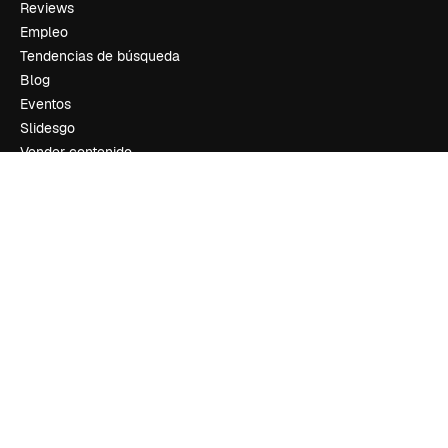
Reviews
Empleo
Tendencias de búsqueda
Blog
Eventos
Slidesgo
Vender contenido
Sala de prensa
¿Buscas magnific.ai?
Síguenos
Atención al cliente
Instagram
YouTube
LinkedIn
TikTok
Discord
X