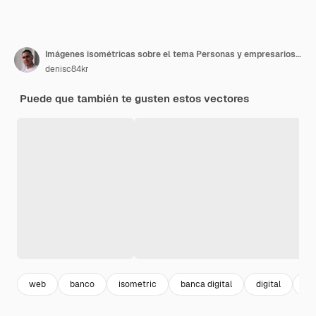
Imágenes isométricas sobre el tema Personas y empresarios están haciendo negocios, marketing y finanzas vector concepto isométrico, ilustración vectorial
denisc84kr
Puede que también te gusten estos vectores
web
banco
isometric
banca digital
digital
re