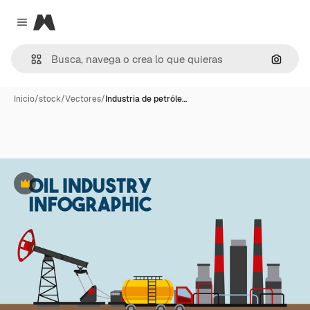
Magnific
Close menu
Buscar
Inicio
/
stock
/
Vectores
/
Industria de petróle…
Premium