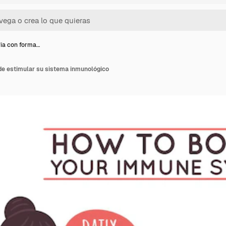
fía con forma…
de estimular su sistema inmunológico