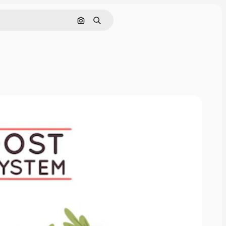
Buscar por imagen
Buscar