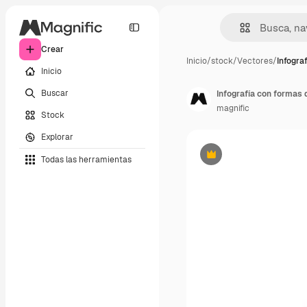
Crear
Inicio
/
stock
/
Vectores
/
Infogra
Inicio
Buscar
Infografía con formas 
magnific
Stock
Explorar
Todas las herramientas
Premium