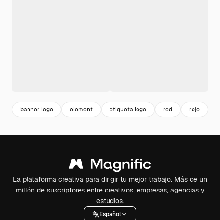
banner logo
element
etiqueta logo
red
rojo
b
La plataforma creativa para dirigir tu mejor trabajo. Más de un
millón de suscriptores entre creativos, empresas, agencias y
estudios.
Español