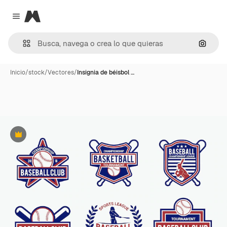
Magnific
Close menu
Buscar
Inicio
/
stock
/
Vectores
/
Insignia de béisbol …
Premium