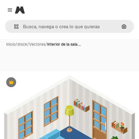
Magnific
Close menu
Buscar
Inicio
/
stock
/
Vectores
/
Interior de la sala …
Premium