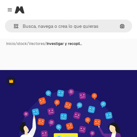
Magnific
Close menu
Buscar
Inicio
/
stock
/
Vectores
/
Investigar y recopil…
Premium