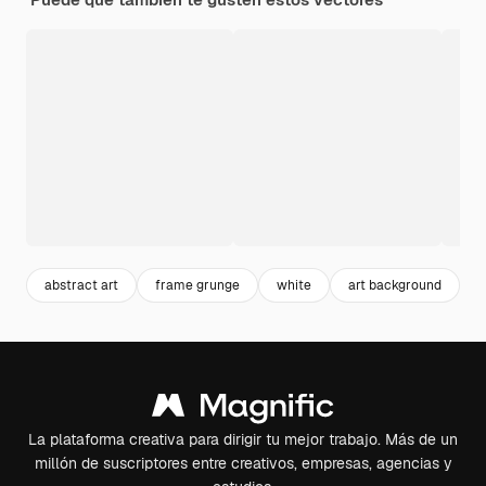
abstract art
frame grunge
white
art background
b
La plataforma creativa para dirigir tu mejor trabajo. Más de un
millón de suscriptores entre creativos, empresas, agencias y