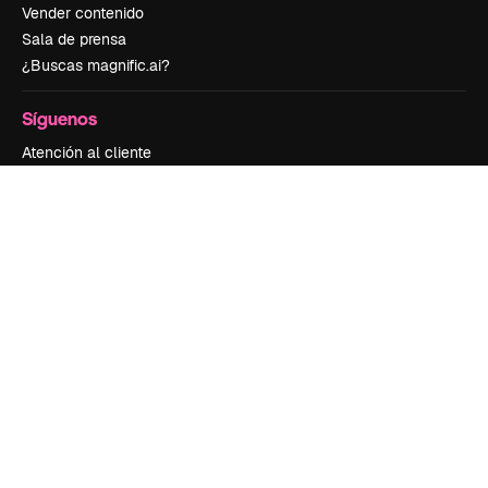
Vender contenido
Sala de prensa
¿Buscas magnific.ai?
Síguenos
Atención al cliente
Instagram
YouTube
LinkedIn
TikTok
Discord
X
Reddit
Copyright © 2010-
2026
Freepik Company S.L.U.
Todos los derechos
reservados
.