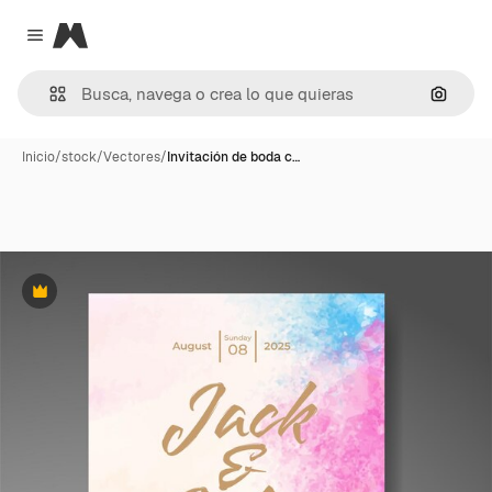
Magnific
Close menu
Buscar
Inicio
/
stock
/
Vectores
/
Invitación de boda c…
Premium