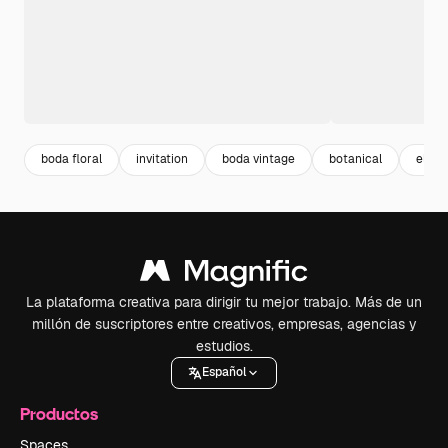
boda floral
invitation
boda vintage
botanical
elega
La plataforma creativa para dirigir tu mejor trabajo. Más de un
millón de suscriptores entre creativos, empresas, agencias y
estudios.
Español
Productos
Spaces