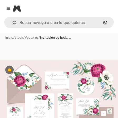
Magnific
Close menu
Buscar
Inicio
/
stock
/
Vectores
/
Invitación de boda, …
Premium