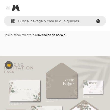
Magnific
Close menu
Buscar
Inicio
/
stock
/
Vectores
/
Invitación de boda p…
Premium