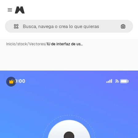
Magnific
Close menu
Buscar
Inicio
/
stock
/
Vectores
/
IU de interfaz de us…
Premium