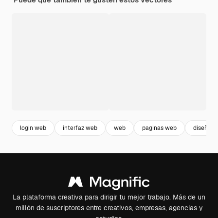
login web
interfaz web
web
paginas web
diseño p
La plataforma creativa para dirigir tu mejor trabajo. Más de un
millón de suscriptores entre creativos, empresas, agencias y