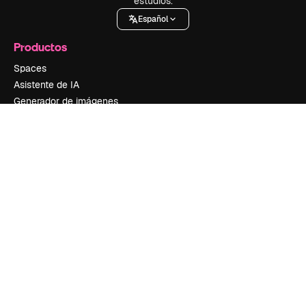
estudios.
Español
Productos
Spaces
Asistente de IA
Generador de imágenes
Generador de vídeos
Texto a voz
Contenido de stock
MCP para Claude/ChatGPT
Nuevo
Agentes
Nuevo
API
App móvil
Todas las herramientas
Información útil
Academy
Documentación