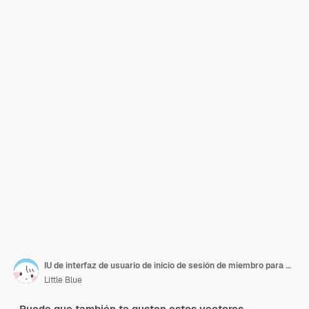
IU de interfaz de usuario de inicio de sesión de miembro para sitios web y aplicaciones móviles ilustración vectorial
Little Blue
Puede que también te gusten estos vectores