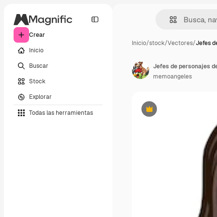
Crear
Inicio
/
stock
/
Vectores
/
Jefes d
Inicio
Buscar
Jefes de personajes d
memoangeles
Stock
Explorar
Todas las herramientas
Premium