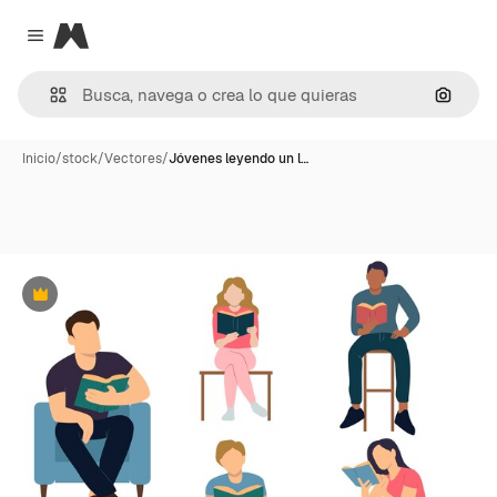
Magnific
Close menu
Buscar
Inicio
/
stock
/
Vectores
/
Jóvenes leyendo un l…
Premium