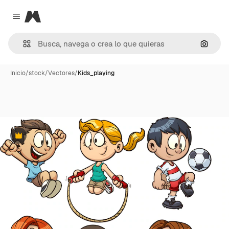
Magnific
Close menu
Buscar
Inicio
/
stock
/
Vectores
/
Kids_playing
Premium