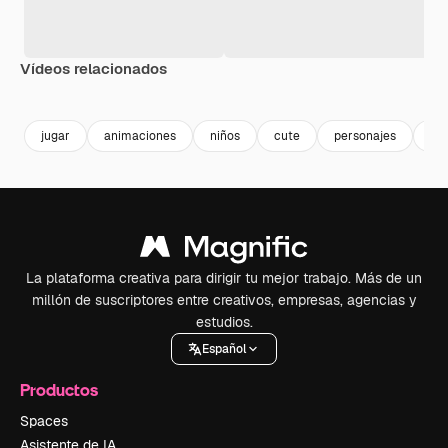
Vídeos relacionados
Premium
Premium
Generado por IA
Premium
Premium
jugar
animaciones
niños
cute
personajes
fut
La plataforma creativa para dirigir tu mejor trabajo. Más de un
millón de suscriptores entre creativos, empresas, agencias y
estudios.
Español
Productos
Spaces
Asistente de IA