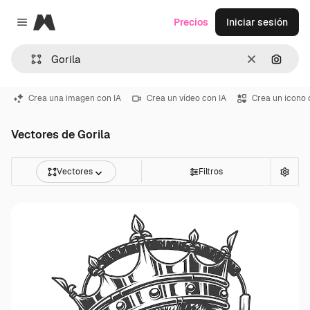
Magnific
Precios
Iniciar sesión
Close menu
Borrar
Buscar
Crea una imagen con IA
Crea un vídeo con IA
Crea un icono 
Vectores de Gorila
Vectores
Filtros