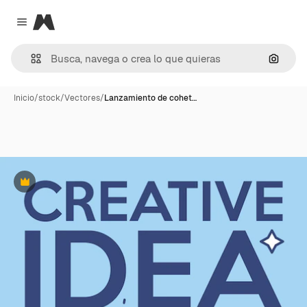
Magnific
Close menu
Buscar
Inicio
/
stock
/
Vectores
/
Lanzamiento de cohet…
Premium