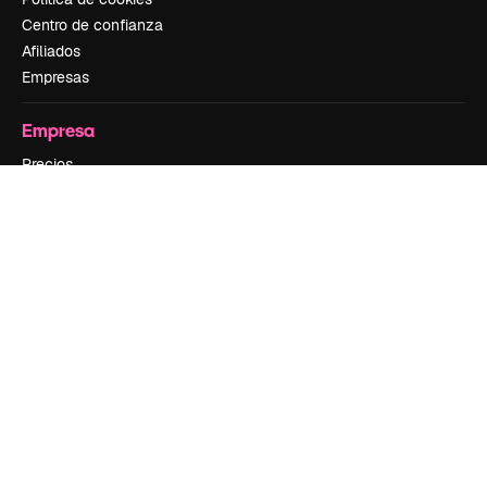
Centro de confianza
Afiliados
Empresas
Empresa
Precios
Sobre nosotros
Reviews
Empleo
Tendencias de búsqueda
Blog
Eventos
Slidesgo
Vender contenido
Sala de prensa
¿Buscas magnific.ai?
Síguenos