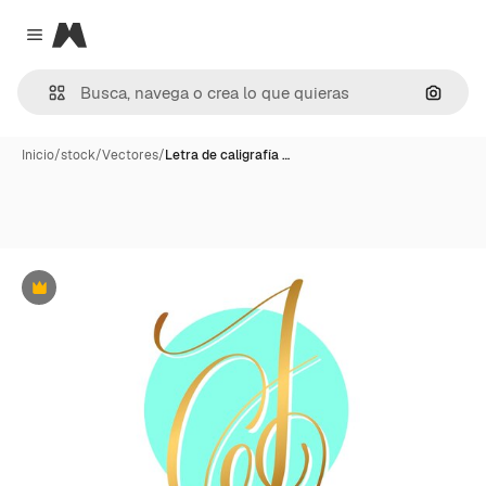
Magnific
Close menu
Buscar
Inicio
/
stock
/
Vectores
/
Letra de caligrafía …
Premium