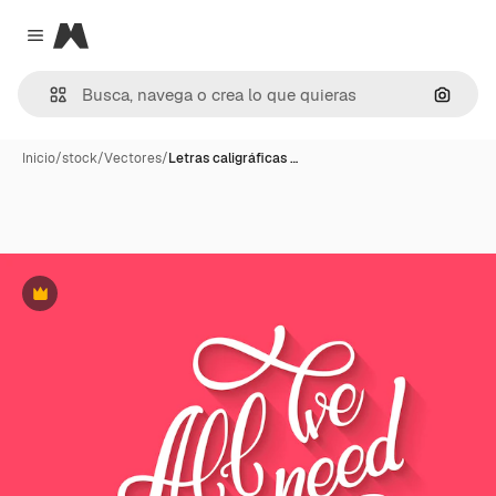
Magnific
Close menu
Buscar
Inicio
/
stock
/
Vectores
/
Letras caligráficas …
Premium