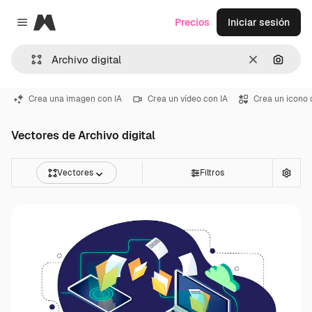
Magnific
Precios
Iniciar sesión
Close menu
Borrar
Buscar
Crea una imagen con IA
Crea un vídeo con IA
Crea un icono 
Vectores de Archivo digital
Vectores
Filtros