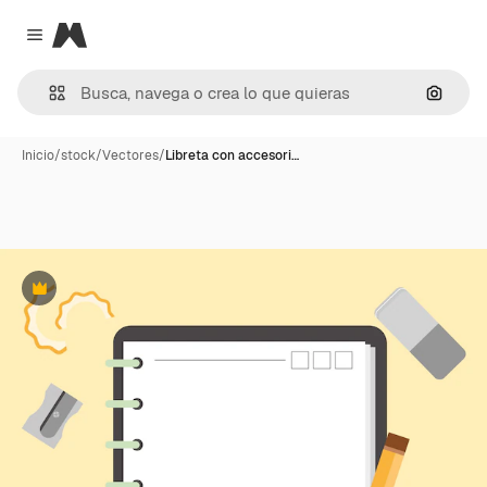
Magnific
Close menu
Buscar
Inicio
/
stock
/
Vectores
/
Libreta con accesori…
Premium