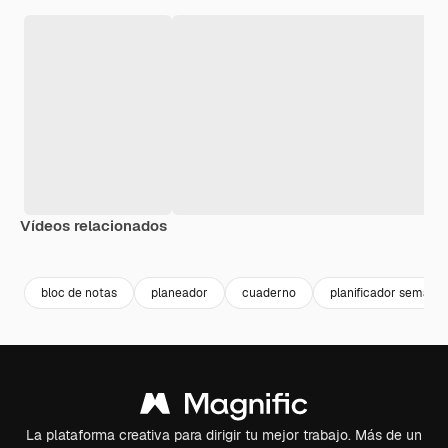
Vídeos relacionados
Premium
Premium
Premium
Premium
bloc de notas
planeador
cuaderno
planificador semanal
La plataforma creativa para dirigir tu mejor trabajo. Más de un