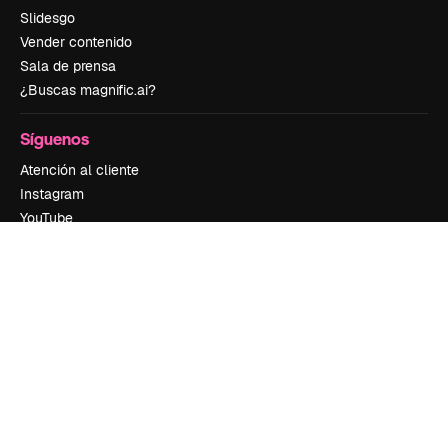
Slidesgo
Vender contenido
Sala de prensa
¿Buscas magnific.ai?
Síguenos
Atención al cliente
Instagram
YouTube
LinkedIn
TikTok
Discord
X
Reddit
Copyright © 2010-
2026
Freepik Company S.L.U.
Todos los derechos
reservados
.