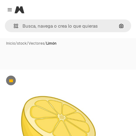
Magnific
Close menu
Buscar
Inicio
/
stock
/
Vectores
/
Limón
Premium