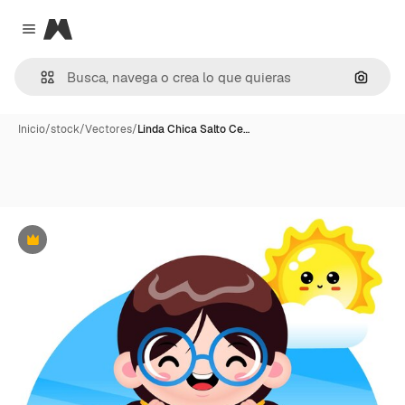
Magnific
Close menu
Buscar
Inicio
/
stock
/
Vectores
/
Linda Chica Salto Ce…
Premium