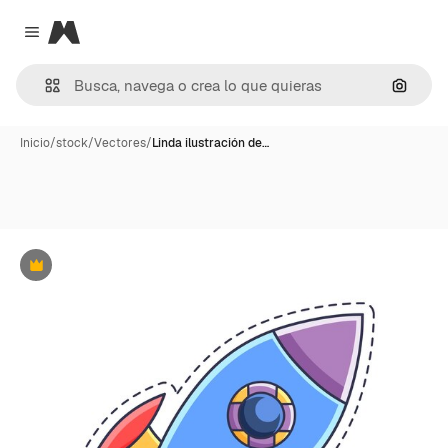
Magnific
Close menu
Buscar
Inicio
/
stock
/
Vectores
/
Linda ilustración de…
Premium