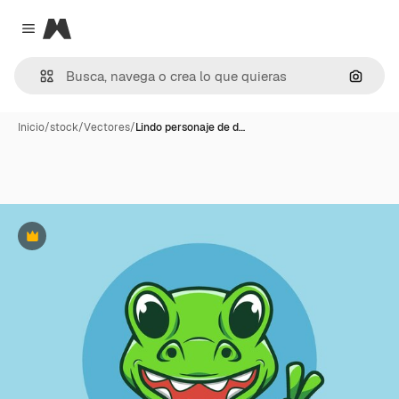
Magnific
Close menu
Buscar
Inicio
/
stock
/
Vectores
/
Lindo personaje de d…
Premium