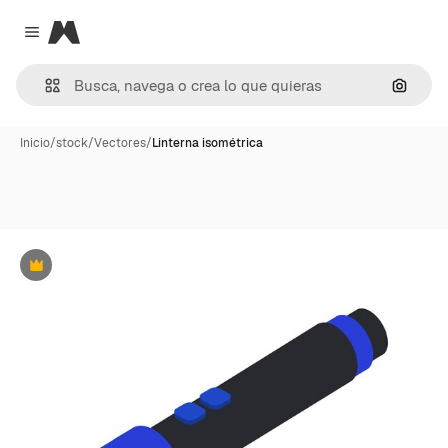
Magnific
Close menu
Buscar
Inicio
/
stock
/
Vectores
/
Linterna isométrica
Premium