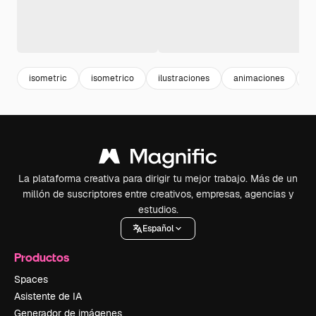
isometric
isometrico
ilustraciones
animaciones
i
La plataforma creativa para dirigir tu mejor trabajo. Más de un
millón de suscriptores entre creativos, empresas, agencias y
estudios.
Español
Productos
Spaces
Asistente de IA
Generador de imágenes