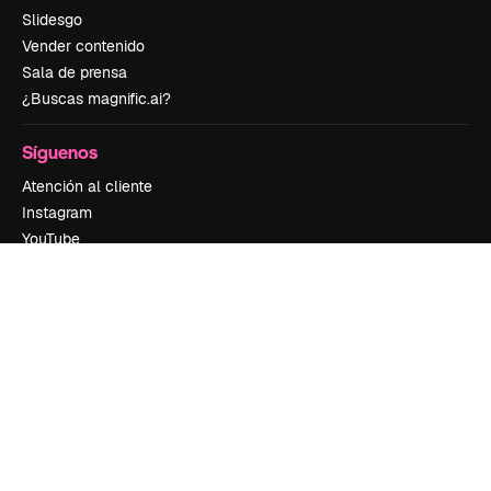
Slidesgo
Vender contenido
Sala de prensa
¿Buscas magnific.ai?
Síguenos
Atención al cliente
Instagram
YouTube
LinkedIn
TikTok
Discord
X
Reddit
Copyright © 2010-
2026
Freepik Company S.L.U.
Todos los derechos
reservados
.