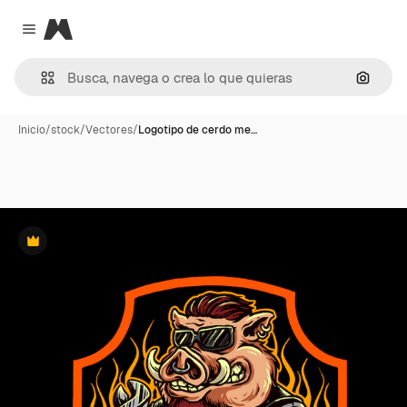
Magnific
Close menu
Buscar
Inicio
/
stock
/
Vectores
/
Logotipo de cerdo me…
Premium