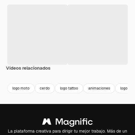
Vídeos relacionados
Premium
Premium
Generado por IA
Premium
Premium
Generado p
logo moto
cerdo
logo tattoo
animaciones
logo ma
La plataforma creativa para dirigir tu mejor trabajo. Más de un