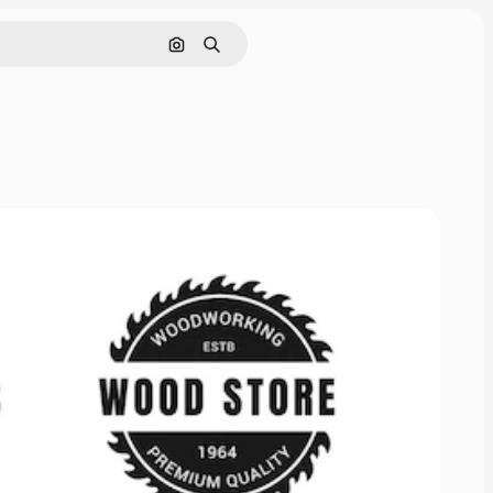
Buscar por imagen
Buscar