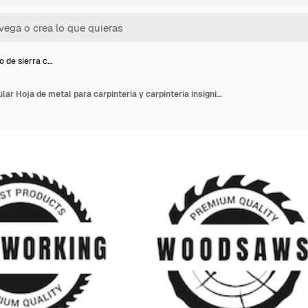
o de sierra c…
Logotipo de sierra circular Hoja de metal para carpintería y carpintería insignias de silueta Aserradero y emblema de casa de madera Herramientas giratorias de carpintería y troncos de árboles Vector tienda de madera empresa etiquetas negras conjunto