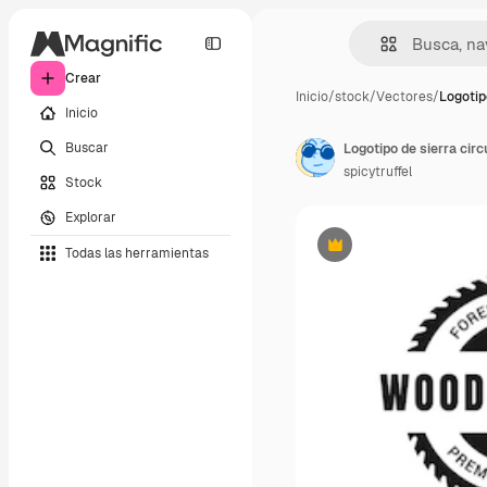
Crear
Inicio
/
stock
/
Vectores
/
Logotip
Inicio
Buscar
spicytruffel
Stock
Explorar
Todas las herramientas
Premium