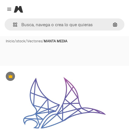
Magnific
Close menu
Buscar
Inicio
/
stock
/
Vectores
/
MANTA MEDIA
Premium