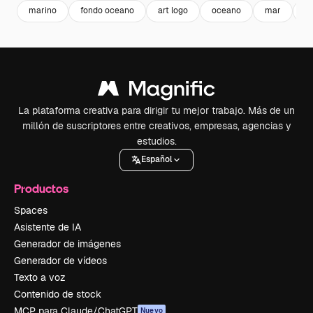
marino
fondo oceano
art logo
oceano
mar
l
La plataforma creativa para dirigir tu mejor trabajo. Más de un
millón de suscriptores entre creativos, empresas, agencias y
estudios.
Español
Productos
Spaces
Asistente de IA
Generador de imágenes
Generador de vídeos
Texto a voz
Contenido de stock
MCP para Claude/ChatGPT
Nuevo