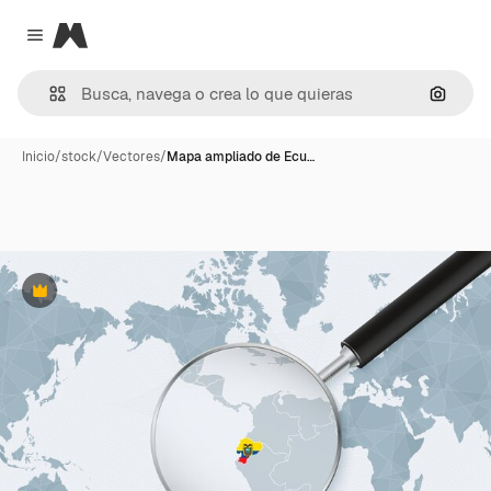
Magnific
Close menu
Buscar
Inicio
/
stock
/
Vectores
/
Mapa ampliado de Ecu…
Premium