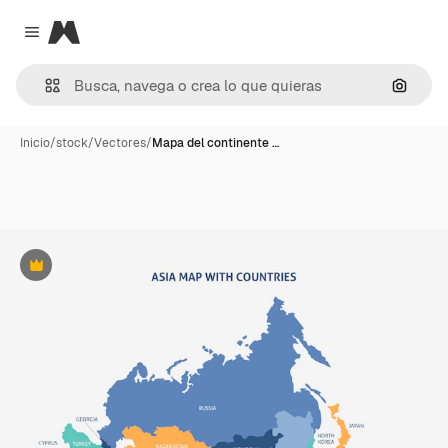
Magnific
Close menu
Buscar
Inicio
/
stock
/
Vectores
/
Mapa del continente …
Premium