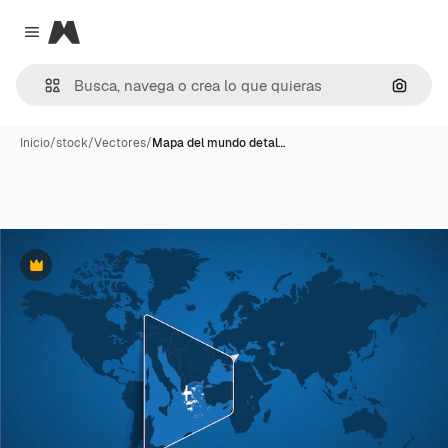
Magnific
Close menu
Buscar
Inicio
/
stock
/
Vectores
/
Mapa del mundo detal…
Premium