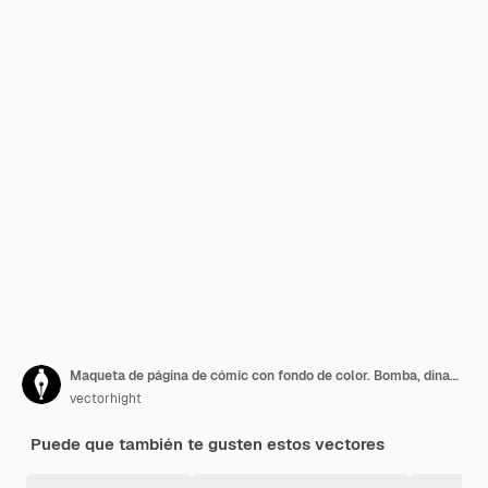
Maqueta de página de cómic con fondo de color. Bomba, dinamita, explosiones. Elemento para cartel, tarjeta, impresión, banner, flyer. Imagen
vectorhight
Puede que también te gusten estos vectores