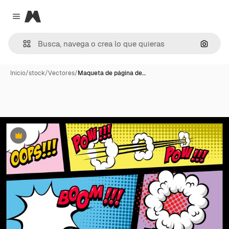
Magnific
Close menu
Buscar
Inicio
/
stock
/
Vectores
/
Maqueta de página de…
Premium