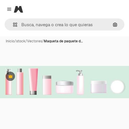
Magnific
Close menu
Buscar
Inicio
/
stock
/
Vectores
/
Maqueta de paquete d…
Premium