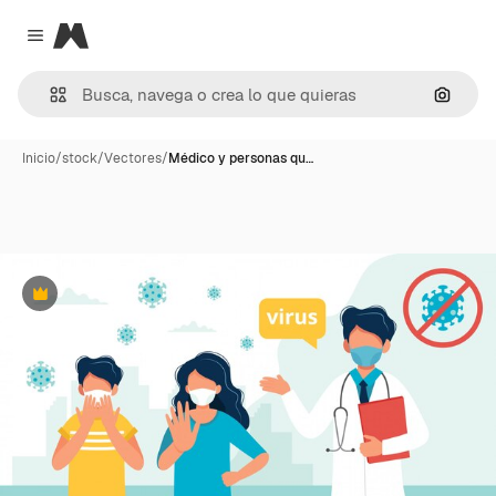
Magnific
Close menu
Buscar
Inicio
/
stock
/
Vectores
/
Médico y personas qu…
Premium