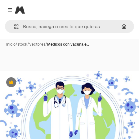
Magnific
Close menu
Buscar
Inicio
/
stock
/
Vectores
/
Médicos con vacuna e…
Premium