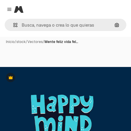
Magnific
Close menu
Buscar
Inicio
/
stock
/
Vectores
/
Mente feliz vida fel…
Premium