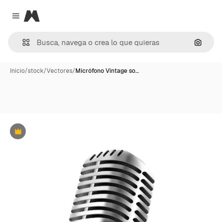
Magnific
Close menu
Buscar
Inicio
/
stock
/
Vectores
/
Micrófono Vintage so…
Premium