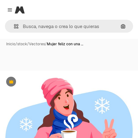
Magnific
Close menu
Buscar
Inicio
/
stock
/
Vectores
/
Mujer feliz con una …
Premium