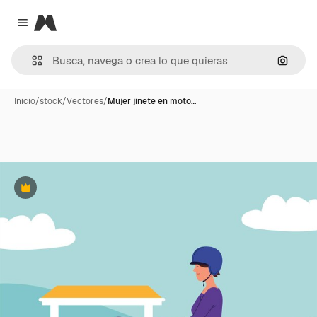
Magnific
Close menu
Buscar
Inicio
/
stock
/
Vectores
/
Mujer jinete en moto…
Premium