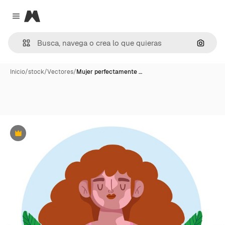
Magnific
Close menu
Buscar
Inicio
/
stock
/
Vectores
/
Mujer perfectamente …
Premium