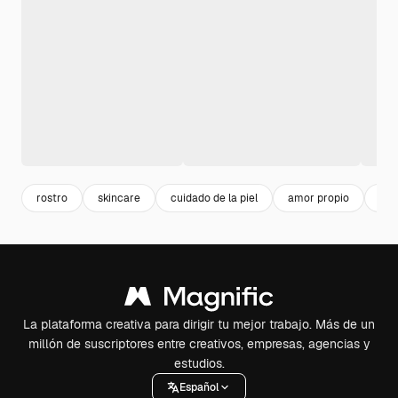
rostro
skincare
cuidado de la piel
amor propio
da
La plataforma creativa para dirigir tu mejor trabajo. Más de un
millón de suscriptores entre creativos, empresas, agencias y
estudios.
Español