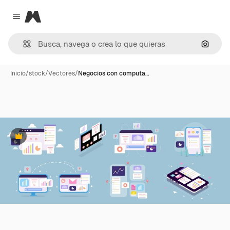
Magnific
Close menu
Buscar
Inicio
/
stock
/
Vectores
/
Negocios con computa…
Premium