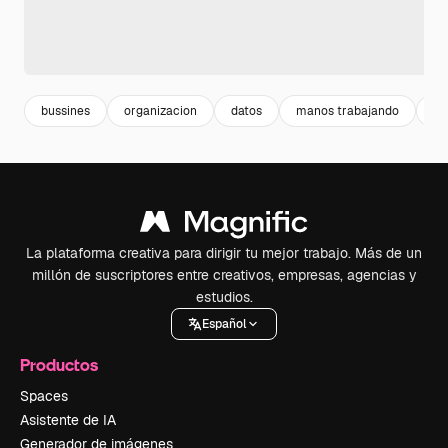
bussines
organizacion
datos
manos trabajando
in
La plataforma creativa para dirigir tu mejor trabajo. Más de un
millón de suscriptores entre creativos, empresas, agencias y
estudios.
Español
Productos
Spaces
Asistente de IA
Generador de imágenes