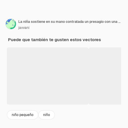
La niña sostiene en su mano contratada un presagio con una flecha que golpeó el ajetreo hacia abajo concepto de comercialización digital Estilo de moda Ilustración vectorial
javvani
Puede que también te gusten estos vectores
niño pequeño
niño