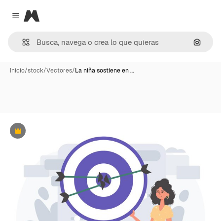
Magnific
Close menu
Buscar
Inicio
/
stock
/
Vectores
/
La niña sostiene en …
Premium