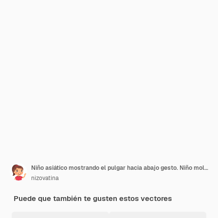
Niño asiático mostrando el pulgar hacia abajo gesto. Niño molesto parado solo. Persona emoción negativa, expresión de desacuerdo
nizovatina
Puede que también te gusten estos vectores