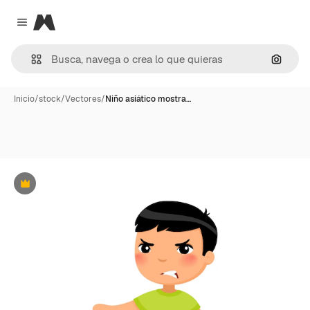
Magnific
Close menu
Buscar
Inicio
/
stock
/
Vectores
/
Niño asiático mostra…
Premium